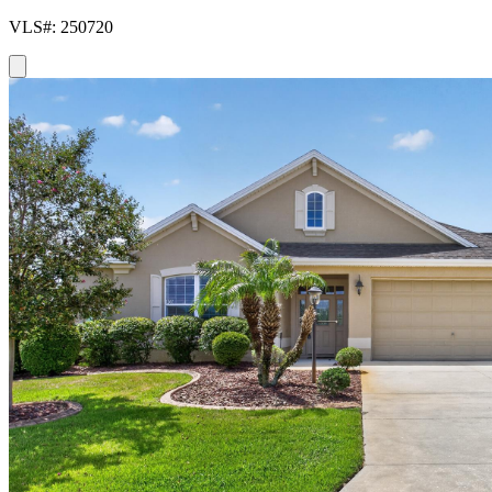
VLS#: 250720