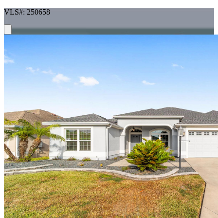
VLS#: 250658