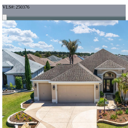
VLS#: 250376