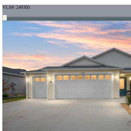
VLS#: 249305