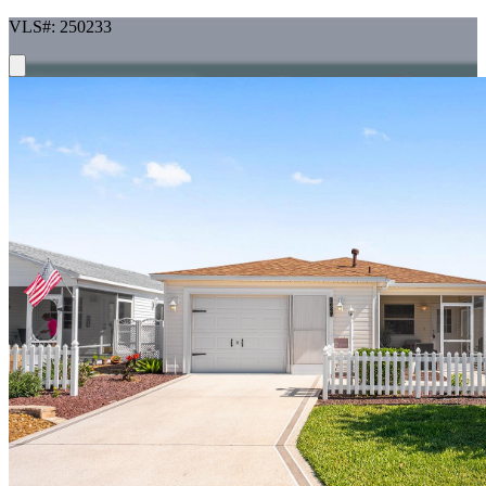
VLS#: 250233