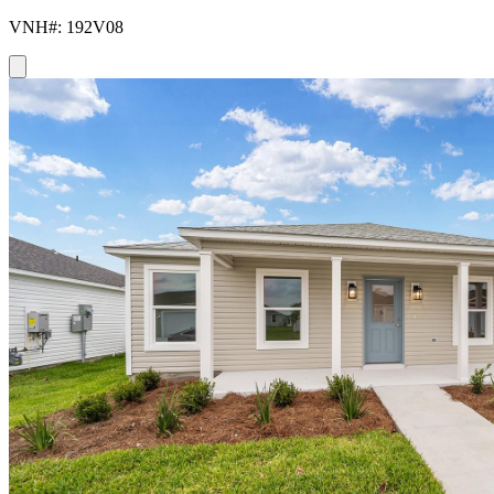
VNH#: 192V08