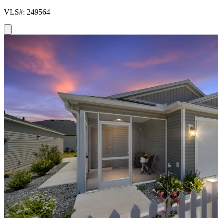
VLS#: 249564